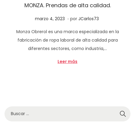
MONZA. Prendas de alta calidad.
a
i
.
c
d
P
f
marzo 4, 2023
por
JCarlos73
i
o
u
e
Monza Obrerol es una marca especializada en la
ó
b
b
fabricación de ropa laboral de alta calidad para
n
l
r
diferentes sectores, como industria,…
i
e
c
r
Leer más
a
o
d
1
o
9
e
,
l
2
B
0
ú
2
s
4