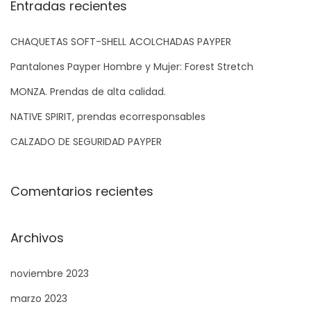
q
Entradas recientes
u
e
CHAQUETAS SOFT-SHELL ACOLCHADAS PAYPER
d
Pantalones Payper Hombre y Mujer: Forest Stretch
a
MONZA. Prendas de alta calidad.
p
NATIVE SPIRIT, prendas ecorresponsables
a
r
CALZADO DE SEGURIDAD PAYPER
a
:
Comentarios recientes
Archivos
noviembre 2023
marzo 2023