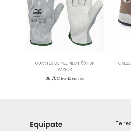
GUANTES DE PIEL PILOT 50TOP
CALZA
PAYPER
38,75
€
Iva NO incluido
Seleccionar opciones
Add to Wishlist
Equípate
Te r