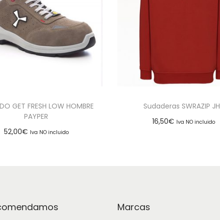
DO GET FRESH LOW HOMBRE
Sudaderas SWRAZIP J
PAYPER
16,50
€
Iva NO incluido
52,00
€
Iva NO incluido
Seleccionar opcion
Seleccionar opciones
Add to Wishlist
Add to Wishlist
ecomendamos
Marcas